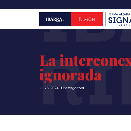
IB
R
La interconex
ignorada
Jul 26, 2024
|
Uncategorized