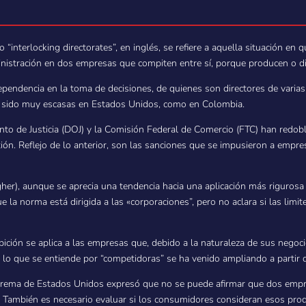
o “interlocking directorates”, en inglés, se refiere a aquella situación e
nistración en dos empresas que compiten entre sí, porque producen o di
ependencia en la toma de decisiones, de quienes son directores de varias
an sido muy escasas en Estados Unidos, como en Colombia.
nto de Justicia (DOJ) y la Comisión Federal de Comercio (FTC) han redobl
exión. Reflejo de lo anterior, son las sanciones que se impusieron a em
er), aunque se aprecia una tendencia hacia una aplicación más rigurosa y 
la norma está dirigida a las «corporaciones”, pero no aclara si las limite
bición se aplica a las empresas que, debido a la naturaleza de sus negoc
e lo que se entiende por “competidoras” se ha venido ampliando a partir
 Suprema de Estados Unidos expresó que no se puede afirmar que dos em
 También es necesario evaluar si los consumidores consideran esos produ