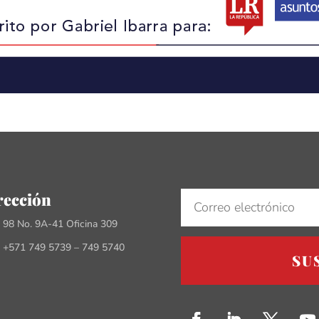
rección
e 98 No. 9A-41 Oficina 309
 +571 749 5739 – 749 5740
SU