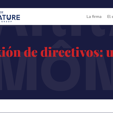
ARR
La firma
El 
IMÔ
ión de directivos: 