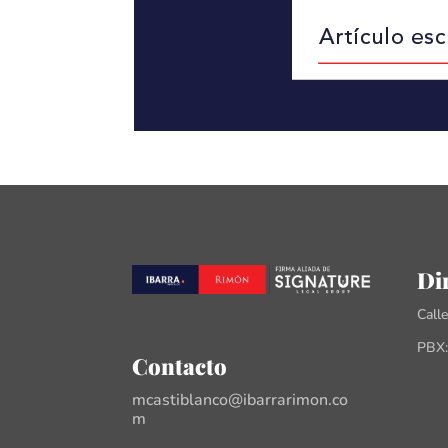
Di
Call
PBX:
Contacto
mcastiblanco@ibarrarimon.co
m