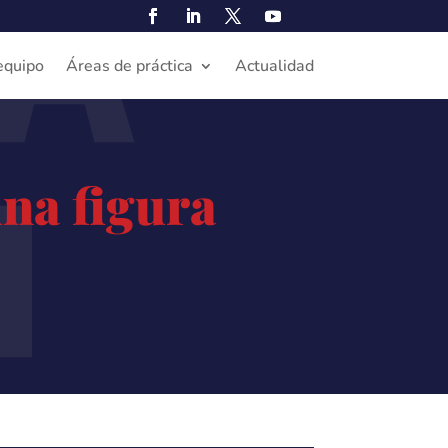
A
equipo
Áreas de práctica
Actualidad
N
una figura