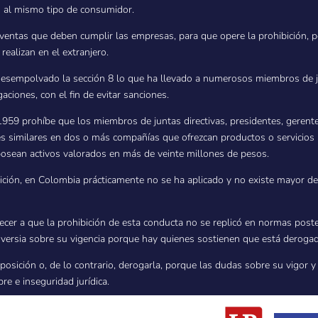
os al mismo tipo de consumidor.
ventas que deben cumplir las empresas, para que opere la prohibición, pe
realizan en el extranjero.
esempolvado la sección 8 lo que ha llevado a numerosos miembros de jun
aciones, con el fin de evitar sanciones.
 1959 prohíbe que los miembros de juntas directivas, presidentes, gerent
 similares en dos o más compañías que ofrezcan productos o servicios 
posean activos valorados en más de veinte millones de pesos.
ción, en Colombia prácticamente no se ha aplicado y no existe mayor desa
cer a que la prohibición de esta conducta no se replicó en normas post
oversia sobre su vigencia porque hay quienes sostienen que está derogad
posición o, de lo contrario, derogarla, porque las dudas sobre su vigor 
e e inseguridad jurídica.