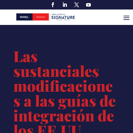
Las
sustanciales
modificacione
s a las guías de
integración de
los EE.UU