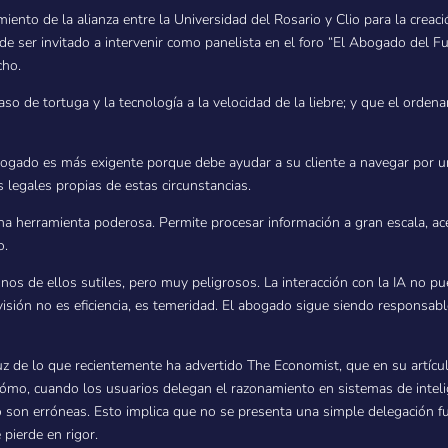
miento de la alianza entre la Universidad del Rosario y Clio para la crea
gio de ser invitado a intervenir como panelista en el foro “El Abogado del 
cho.
so de tortuga y la tecnología a la velocidad de la liebre; y que el orden
abogado es más exigente porque debe ayudar a su cliente a navegar por un
s legales propias de estas circunstancias.
s una herramienta poderosa. Permite procesar información a gran escala, acel
o.
nos de ellos sutiles, pero muy peligrosos. La interacción con la IA no p
evisión no es eficiencia, es temeridad. El abogado sigue siendo responsabl
luz de lo que recientemente ha advertido The Economist, que en su artícu
ómo, cuando los usuarios delegan el razonamiento en sistemas de inteligen
o son erróneas. Esto implica que no se presenta una simple delegación fun
 pierde en rigor.