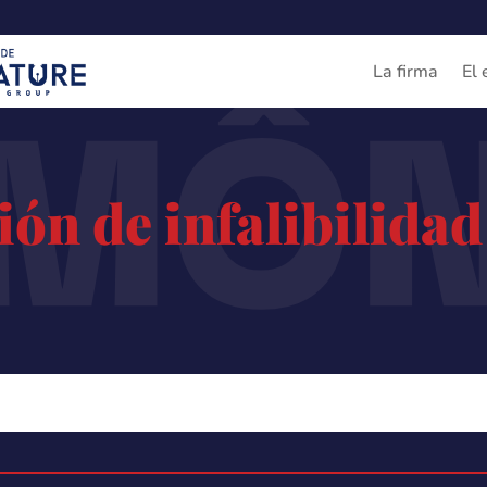
IMÔ
La firma
El 
sión de infalibilidad