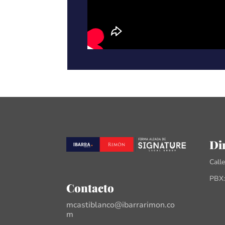
Di
Call
PBX:
Contacto
mcastiblanco@ibarrarimon.co
m