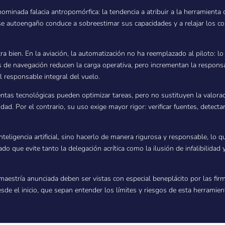
enominada falacia antropomórfica: la tendencia a atribuir a la herramient
autoengaño conduce a sobreestimar sus capacidades y a relajar los contr
tra bien. En la aviación, la automatización no ha reemplazado al piloto: 
mas de navegación reducen la carga operativa, pero incrementan la respons
l responsable integral del vuelo.
tas tecnológicas pueden optimizar tareas, pero no sustituyen la valoración
idad. Por el contrario, su uso exige mayor rigor: verificar fuentes, detect
inteligencia artificial, sino hacerlo de manera rigurosa y responsable, lo q
do que evite tanto la delegación acrítica como la ilusión de infalibilidad 
 maestría anunciada deben ser vistas con especial beneplácito por las fir
e el inicio, que sepan entender los límites y riesgos de esta herramient