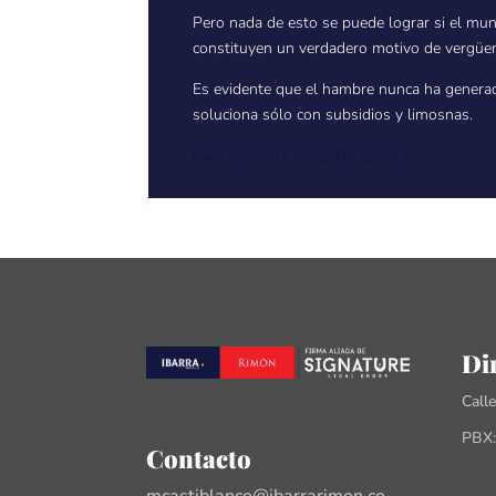
Pero nada de esto se puede lograr si el mund
constituyen un verdadero motivo de vergüen
Es evidente que el hambre nunca ha genera
soluciona sólo con subsidios y limosnas.
Para leer nota completa clic acá
Di
Call
PBX:
Contacto