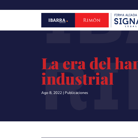
IB
R
La era del ha
industrial
Ago 8, 2022
|
Publicaciones