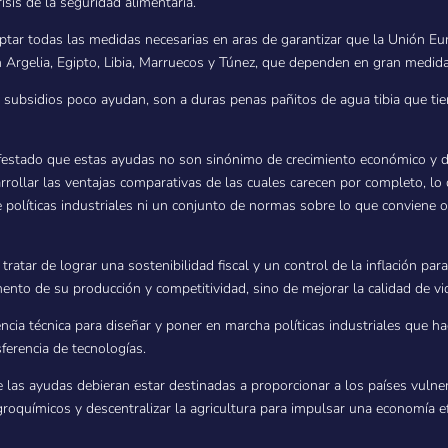
sis de la seguridad alimentaria.
ar todas las medidas necesarias en aras de garantizar que la Unión Eu
en Argelia, Egipto, Libia, Marruecos y Túnez, que dependen en gran medid
s subsidios poco ayudan, son a duras penas pañitos de agua tibia que ti
festado que estas ayudas no son sinónimo de crecimiento económico y des
rollar las ventajas comparativas de las cuales carecen por completo, l
políticas industriales ni un conjunto de normas sobre lo que conviene 
ratar de lograr una sostenibilidad fiscal y un control de la inflación para
mento de su producción y competitividad, sino de mejorar la calidad de v
encia técnica para diseñar y poner en marcha políticas industriales que ha
sferencia de tecnologías.
 las ayudas debieran estar destinadas a proporcionar a los países vulne
groquímicos y descentralizar la agricultura para impulsar una economía e