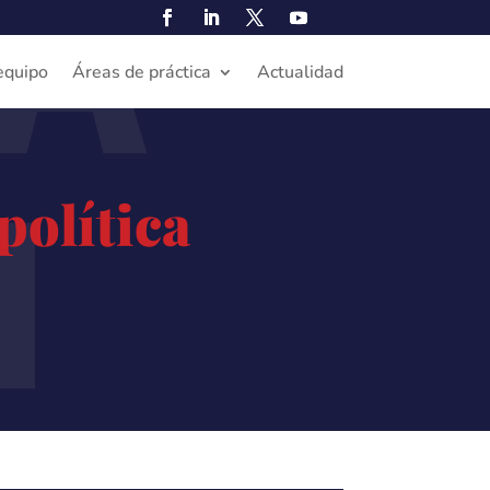
A
equipo
Áreas de práctica
Actualidad
N
política