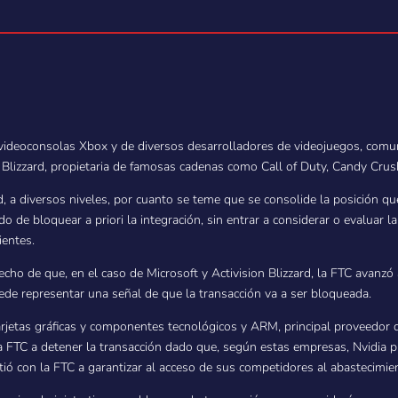
 videoconsolas Xbox y de diversos desarrolladores de videojuegos, comun
 Blizzard, propietaria de famosas cadenas como Call of Duty, Candy Cru
, a diversos niveles, por cuanto se teme que se consolide la posición qu
do de bloquear a priori la integración, sin entrar a considerar o evaluar 
ientes.
ho de que, en el caso de Microsoft y Activision Blizzard, la FTC avanzó 
ede representar una señal de que la transacción va a ser bloqueada.
 tarjetas gráficas y componentes tecnológicos y ARM, principal proveed
 a FTC a detener la transacción dado que, según estas empresas, Nvidia 
ó con la FTC a garantizar al acceso de sus competidores al abastecimien