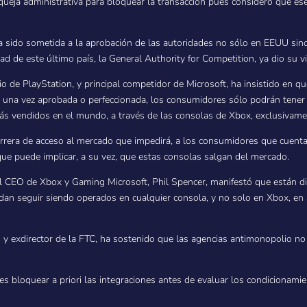
 queja administrativa para bloquear la transacción pues consideró que es
 ha sido sometida a la aprobación de las autoridades no sólo en EEUU sin
ad de este último país, la General Authority for Competition, ya dio su v
io de PlayStation, y principal competidor de Microsoft, ha insistido en qu
 una vez aprobada o perfeccionada, los consumidores sólo podrán tener 
más vendidos en el mundo, a través de las consolas de Xbox, exclusivame
rrera de acceso al mercado que impedirá, a los consumidores que cuentan
que puede implicar, a su vez, que estas consolas salgan del mercado.
l CEO de Xbox y Gaming Microsoft, Phil Spencer, manifestó que están d
edan seguir siendo operados en cualquier consola, y no solo en Xbox, en 
tion y exdirector de la FTC, ha sostenido que las agencias antimonopoli
es bloquear a priori las integraciones antes de evaluar los condicionami