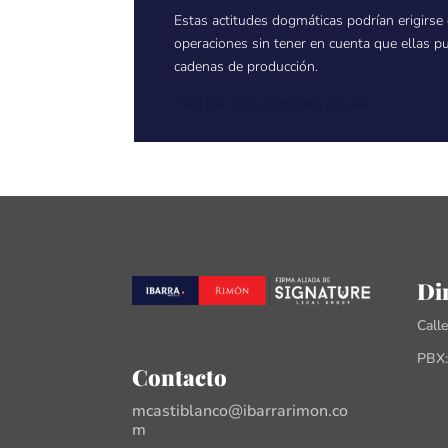
Estas actitudes dogmáticas podrían erigirse 
operaciones sin tener en cuenta que ellas pu
cadenas de producción.
Para leer nota completa clic acá
Di
Call
PBX:
Contacto
mcastiblanco@ibarrarimon.co
m