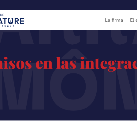
ARR
La firma
El 
IMÔ
sos en las integra