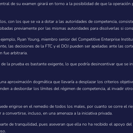
 central de su examen girará en torno a la posibilidad de que la operaci
los, con los que se va a dotar a las autoridades de competencia, consiste
probadas previamente por las mismas autoridades para disolverlas si con
r ejemplo, Ryan Young, miembro senior del Competitive Enterprise Institut
te, las decisiones de la FTC y el DOJ pueden ser apeladas ante las corte
 fue arbitraria.
a de la prueba es bastante exigente, lo que podría desincentivar que se in
na aproximación dogmática que llevaría a desplazar los criterios objetiv
ienden a desbordar los límites del régimen de competencia, al invadir ot
de erigirse en el remedio de todos los males, por cuanto se corre el rie
a convertirse, incluso, en una amenaza a la iniciativa privada.
arte de tranquilidad, pues aseveran que ella no ha recibido el apoyo del
eso.