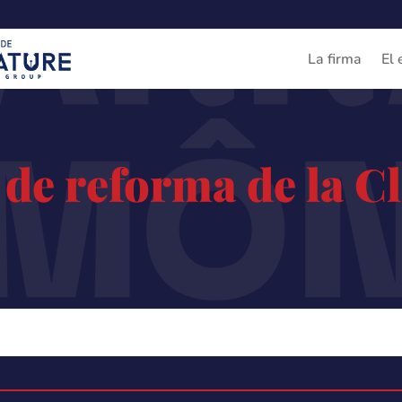
ARR
IMÔ
La firma
El 
de reforma de la C