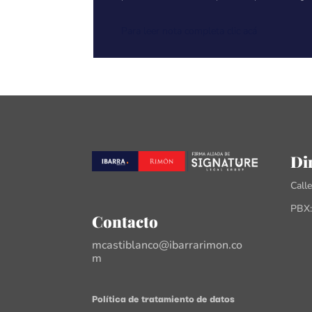
Para leer nota completa clic acá
Di
Call
PBX:
Contacto
mcastiblanco@ibarrarimon.co
m
Política de tratamiento de datos