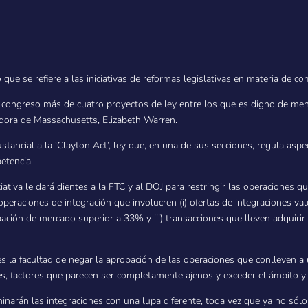
 que se refiere a las iniciativas de reformas legislativas en materia de 
l congreso más de cuatro proyectos de ley entre los que es digno de men
dora de Massachusetts, Elizabeth Warren.
ancial a la ‘Clayton Act’, ley que, en una de sus secciones, regula aspe
etencia.
iativa le dará dientes a la FTC y al DOJ para restringir las operaciones q
s operaciones de integración que involucren (i) ofertas de integraciones v
pación de mercado superior a 33% y iii) transacciones que lleven adquiri
s la facultad de negar la aprobación de las operaciones que conlleven a u
es, factores que parecen ser completamente ajenos y exceder el ámbito y
minarán las integraciones con una lupa diferente, toda vez que ya no sólo