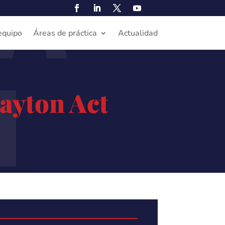
A
N
equipo
Áreas de práctica
Actualidad
layton Act