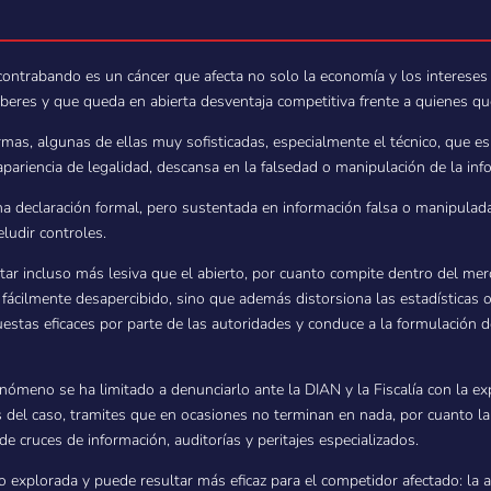
contrabando es un cáncer que afecta no solo la economía y los intereses 
beres y que queda en abierta desventaja competitiva frente a quienes queb
rmas, algunas de ellas muy sofisticadas, especialmente el técnico, que 
ariencia de legalidad, descansa en la falsedad o manipulación de la inf
a declaración formal, pero sustentada en información falsa o manipulada (
ludir controles.
r incluso más lesiva que el abierto, por cuanto compite dentro del mer
fácilmente desapercibido, sino que además distorsiona las estadísticas of
puestas eficaces por parte de las autoridades y conduce a la formulación 
fenómeno se ha limitado a denunciarlo ante la DIAN y la Fiscalía con la e
 del caso, tramites que en ocasiones no terminan en nada, por cuanto l
e cruces de información, auditorías y peritajes especializados.
 explorada y puede resultar más eficaz para el competidor afectado: la a