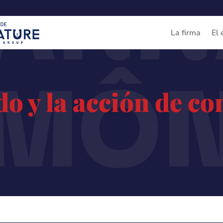
ARR
IMÔ
La firma
El 
do y la acción de c