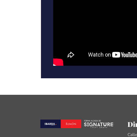
Di
Call