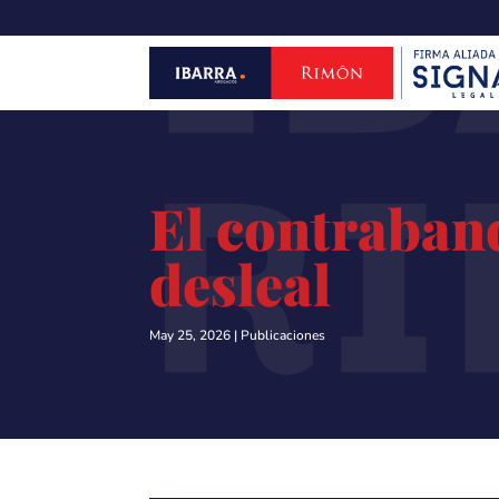
IB
R
El contraban
desleal
May 25, 2026
|
Publicaciones