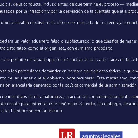
n judicial de la conducta, incluso antes de que termine el proceso — med
usados por la infracción y por la desviación de la clientela que ella prod
a como desleal la efectiva realización en el mercado de una ventaja compet
.
 declara un valor aduanero falso o subfacturado, o que clasifica de mane
 dato falso, como el origen, etc., con el mismo propósito.
que permiten una participación más activa de los particulares en la luc
ite a los particulares demandar en nombre del gobierno federal a quiene
monto de las sumas que el gobierno logre recuperar. Este mecanismo, co
ensión arancelaria generado por la política comercial de la administració
e incentivos de esta naturaleza, la acción de competencia desleal —con
teresante para enfrentar este fenómeno. Su éxito, sin embargo, descans
itar la infracción con suficiencia.