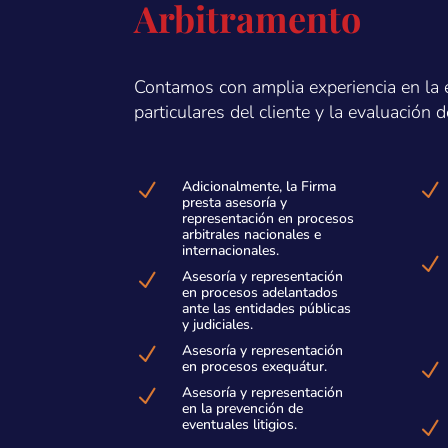
Arbitramento
Contamos con amplia experiencia en la e
particulares del cliente y la evaluación
Adicionalmente, la Firma
N
N
presta asesoría y
representación en procesos
arbitrales nacionales e
internacionales.
N
Asesoría y representación
N
en procesos adelantados
ante las entidades públicas
y judiciales.
Asesoría y representación
N
en procesos exequátur.
N
Asesoría y representación
N
en la prevención de
eventuales litigios.
N