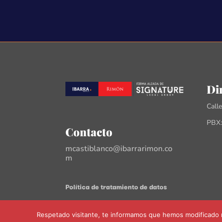
Di
Call
PBX:
Contacto
mcastiblanco@ibarrarimon.co
m
Política de tratamiento de datos
Respetado visitante, te informamos que hemos modificado n