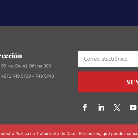
rección
e 98 No. 9A-41 Oficina 309
 +571 749 5739 – 749 5740
SU
uestra Política de Tratamiento de Datos Personales, que puedes consul