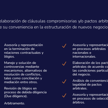
laboración de cláusulas compromisorias y/o pactos arbit
 de su conveniencia en la estructuración de nuevos negocio
Asesoría y representación
Asesoría y representac
N
en la terminación de
en procesos arbitrales
relaciones contractuales y
nacionales e
litigios.
internacionales.
Manejo y solución de
Elaboración de los pac
N
controversias mediante
arbitrales de acuerdo c
mecanismos. alternativos de
las condiciones particu
resolución de conflictos,
del negocio.
tales como conciliación y
Análisis de convenienci
N
mediación entre otros.
legalidad de pactos
Revisión de litigios en
arbitrales.
proceso de debida diligencia
Asesoría y representac
N
(Due diligence).
en procesos de selecci
árbitros.
Arbitramento.