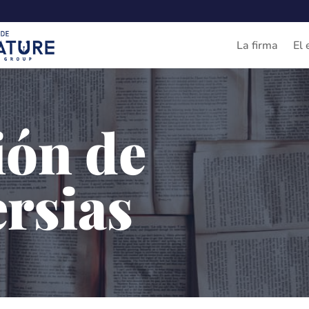
La firma
El 
ión de
rsias