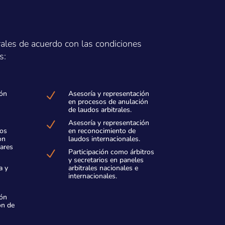
rales de acuerdo con las condiciones
s:
ión
Asesoría y representación
N
en procesos de anulación
de laudos arbitrales.
Asesoría y representación
N
tos
en reconocimiento de
on
laudos internacionales.
lares
Participación como árbitros
N
y secretarios en paneles
a y
arbitrales nacionales e
internacionales.
ión
ón de