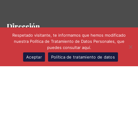
Dirección
Respetado visitante, te informamos que hemos modificado
Calle 98 No. 9A-41 Oficina 309
nuestra Política de Tratamiento de Datos Personales, que
PBX: +571 749 5739 – 749 5740
puedes consultar aquí.
Aceptar
Política de tratamiento de datos
ES
SUSCRÍBETE